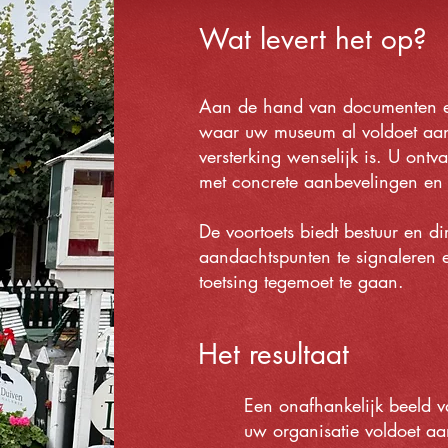
ingen,
 sturing
Wat levert het op?
Aan de hand van documenten en
waar uw museum al voldoet a
versterking wenselijk is. U ontv
met concrete aanbevelingen en 
De voortoets biedt bestuur en di
aandachtspunten te signaleren e
toetsing tegemoet te gaan.​
Het resultaat
Een onafhankelijk beeld 
uw organisatie voldoet 