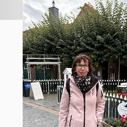
Analyse van begrotingen, jaarreken
meerjarenperspectief en de financiële
van de organisatie.