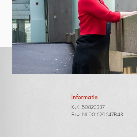
Informatie
KvK: 50823337
Btw: NL001620647B43