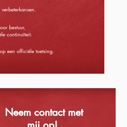
n verbeterkansen.
or bestuur,
le continuïteit.
p een officiële toetsing.
Neem contact met
mij op!