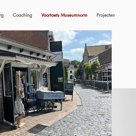
rg
Coaching
Voortoets Museumnorm
Projecten