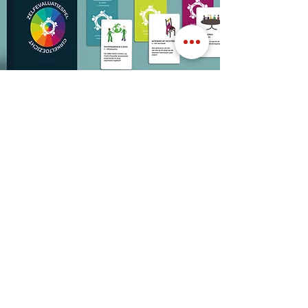
De zelfevaluatie
Veel organisaties met een bestuurders- of Raad
van Toezicht-model, vinden het moeilijk om een
zogenaamde zelfevaluatie te houden. Om dat
proces te vergemakkelijken en wat luchtiger het
onderwerp te bespreken, heeft Stichting
Cirkeltoezicht het Zelfevaluatiespel ontwikkeld.
Met, of zonder, begeleiding kunnen organisaties
met dit spel tot een goede zelfevaluatie komen.
Het volledig herziene
Zelfevaluatiespel voor
Raden van Toezicht en besturen van St.
Cirkeltoezicht (editie 2022) is nu te bestellen
via
Cirkeltoezicht.nl